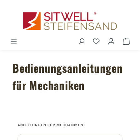
Zum Hauptinhalt springen
Du hast 0 Produ
Ware
Bedienungsanleitungen
für Mechaniken
ANLEITUNGEN FÜR MECHANIKEN