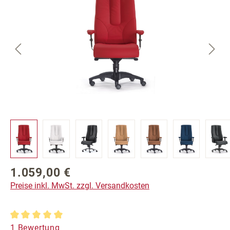
1.059,00 €
Regulärer Preis:
Preise inkl. MwSt. zzgl. Versandkosten
Durchschnittliche Bewertung von 5 von 5 Sternen
1 Bewertung