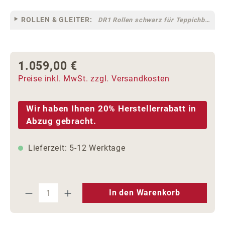
ROLLEN & GLEITER:
DR1 Rollen schwarz für Teppichböden [10]
1.059,00 €
Regulärer Preis:
Preise inkl. MwSt. zzgl. Versandkosten
Wir haben Ihnen 20% Herstellerrabatt in
Abzug gebracht.
Lieferzeit: 5-12 Werktage
Produkt Anzahl: Gib den gewünschten We
In den Warenkorb