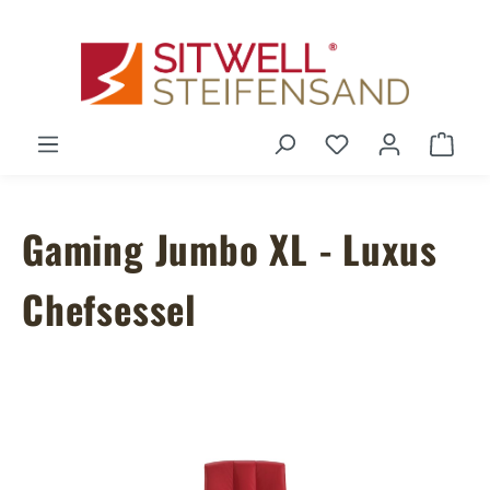
Zum Hauptinhalt springen
Du hast 0 Produ
Ware
Gaming Jumbo XL - Luxus
Chefsessel
Bildergalerie überspringen