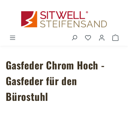
Zum Hauptinhalt springen
Du hast 0 Produ
Ware
Gasfeder Chrom Hoch -
Gasfeder für den
Bürostuhl