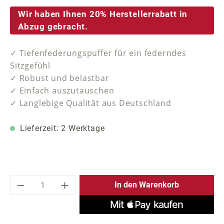
Wir haben Ihnen 20% Herstellerrabatt in
Abzug gebracht.
✓ Tiefenfederungspuffer für ein federndes
Sitzgefühl
✓ Robust und belastbar
✓ Einfach auszutauschen
✓ Langlebige Qualität aus Deutschland
Lieferzeit: 2 Werktage
Produkt Anzahl: Gib den gewünschten Wer
In den Warenkorb