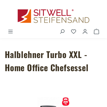
Zum Hauptinhalt springen
Du hast 0 Produ
Ware
Halblehner Turbo XXL -
Home Office Chefsessel
Bildergalerie überspringen