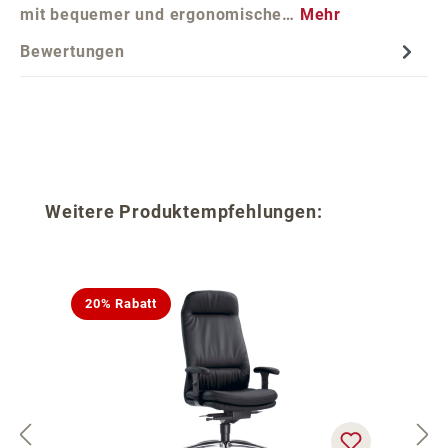
mit bequemer und ergonomische…
Mehr
Bewertungen
Produktgalerie überspringen
Weitere Produktempfehlungen:
20% Rabatt