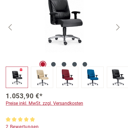
1.053,90 €*
Preise inkl. MwSt. zzgl. Versandkosten
Durchschnittliche Bewertung von 5 von 5 Sternen
2 Bewertungen