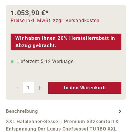
1.053,90 €*
Preise inkl. MwSt. zzgl. Versandkosten
Wir haben Ihnen 20% Herstellerrabatt in
Abzug gebracht.
Lieferzeit: 5-12 Werktage
Produkt Anzahl: Gib den gewünschten We
In den Warenkorb
Beschreibung
XXL Halblehner-Sessel | Premium Sitzkomfort &
Entspannung Der Luxus Chefsessel TURBO XXL