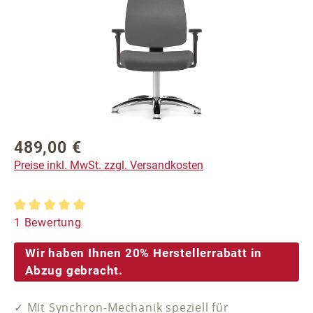
489,00 €
Regulärer Preis:
Preise inkl. MwSt. zzgl. Versandkosten
Durchschnittliche Bewertung von 5 von 5 Sternen
1 Bewertung
Wir haben Ihnen 20% Herstellerrabatt in
Abzug gebracht.
✓ Mit Synchron-Mechanik speziell für