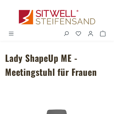
Zum Hauptinhalt springen
Du hast 0 Produ
Ware
Lady ShapeUp ME -
Meetingstuhl für Frauen
Bildergalerie überspringen