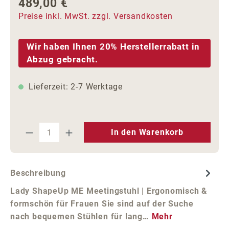
489,00 €
Regulärer Preis:
Preise inkl. MwSt. zzgl. Versandkosten
Wir haben Ihnen 20% Herstellerrabatt in
Abzug gebracht.
Lieferzeit: 2-7 Werktage
Produkt Anzahl: Gib den gewünschten We
In den Warenkorb
Beschreibung
Lady ShapeUp ME Meetingstuhl | Ergonomisch &
formschön für Frauen Sie sind auf der Suche
nach bequemen Stühlen für lang…
Mehr