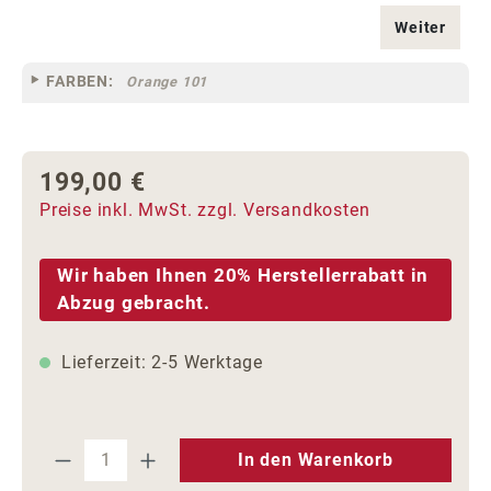
Weiter
FARBEN:
Orange 101
199,00 €
Regulärer Preis:
Preise inkl. MwSt. zzgl. Versandkosten
Wir haben Ihnen 20% Herstellerrabatt in
Abzug gebracht.
Lieferzeit: 2-5 Werktage
Produkt Anzahl: Gib den gewünschten We
In den Warenkorb