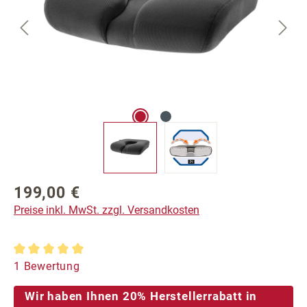
199,00 €
Regulärer Preis:
Preise inkl. MwSt. zzgl. Versandkosten
Durchschnittliche Bewertung von 5 von 5 Sternen
1 Bewertung
Wir haben Ihnen 20% Herstellerrabatt in